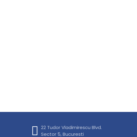
22 Tudor Vladimirescu Blvd.
Sector 5, Bucuresti