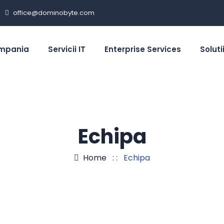
office@dominobyte.com
mpania
Servicii IT
Enterprise Services
Solutii
Echipa
Home
: :
Echipa