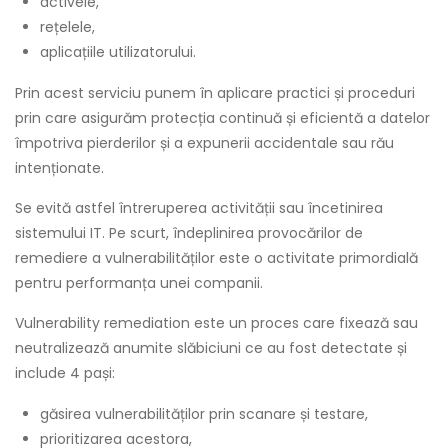
activele,
rețelele,
aplicațiile utilizatorului.
Prin acest serviciu punem în aplicare practici și proceduri
prin care asigurăm protecția continuă și eficientă a datelor
împotriva pierderilor și a expunerii accidentale sau rău
intenționate.
Se evită astfel întreruperea activității sau încetinirea
sistemului IT. Pe scurt, îndeplinirea provocărilor de
remediere a vulnerabilităților este o activitate primordială
pentru performanța unei companii.
Vulnerability remediation este un proces care fixează sau
neutralizează anumite slăbiciuni ce au fost detectate și
include 4 pași:
găsirea vulnerabilităților prin scanare și testare,
prioritizarea acestora,